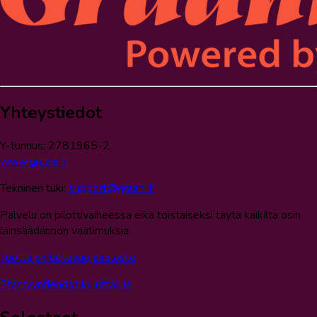
Yhteystiedot
Y-tunnus: 2781965-2
www.graani.fi
Tekninen tuki:
support@graani.fi
Palvelu on pilottivaiheessa eikä toistaiseksi täytä kaikilta osin
lainsäädännön vaatimuksia.
Tuottajan tietosuojaseloste
Etämyyntiehdot kuluttajille