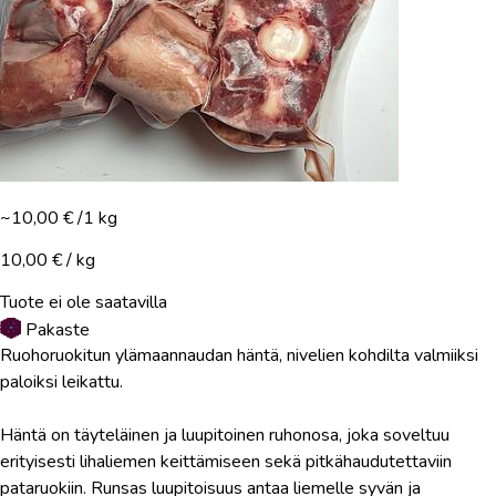
~10,00 €
/1 kg
10,00 € / kg
Tuote ei ole saatavilla
Pakaste
Ruohoruokitun ylämaannaudan häntä, nivelien kohdilta valmiiksi
paloiksi leikattu.
Häntä on täyteläinen ja luupitoinen ruhonosa, joka soveltuu
erityisesti lihaliemen keittämiseen sekä pitkähaudutettaviin
pataruokiin. Runsas luupitoisuus antaa liemelle syvän ja