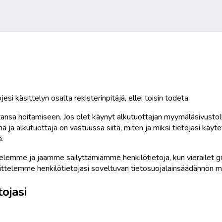
i käsittelyn osalta rekisterinpitäjä, ellei toisin todeta.
mintansa hoitamiseen. Jos olet käynyt alkutuottajan myymäläsivust
 ja alkutuottaja on vastuussa siitä, miten ja miksi tietojasi käytet
.
mme ja jaamme säilyttämiämme henkilötietoja, kun vierailet graa
äsittelemme henkilötietojasi soveltuvan tietosuojalainsäädännön m
ojasi