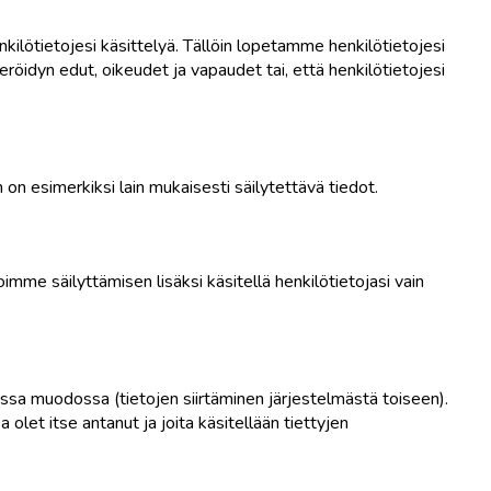
kilötietojesi käsittelyä. Tällöin lopetamme henkilötietojesi
röidyn edut, oikeudet ja vapaudet tai, että henkilötietojesi
 on esimerkiksi lain mukaisesti säilytettävä tiedot.
voimme säilyttämisen lisäksi käsitellä henkilötietojasi vain
assa muodossa (tietojen siirtäminen järjestelmästä toiseen).
 olet itse antanut ja joita käsitellään tiettyjen