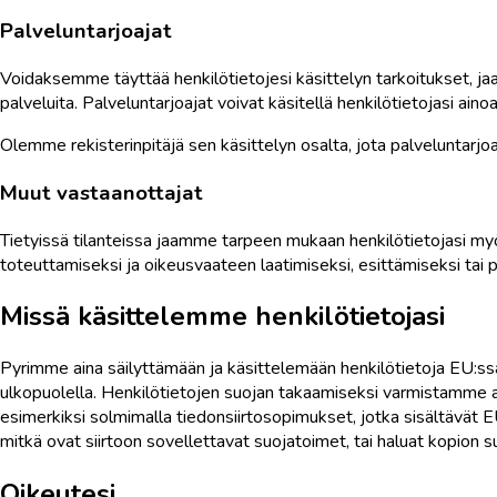
Palveluntarjoajat
Voidaksemme täyttää henkilötietojesi käsittelyn tarkoitukset, j
palveluita. Palveluntarjoajat voivat käsitellä henkilötietojasi ain
Olemme rekisterinpitäjä sen käsittelyn osalta, jota palveluntarj
Muut vastaanottajat
Tietyissä tilanteissa jaamme tarpeen mukaan henkilötietojasi myös
toteuttamiseksi ja oikeusvaateen laatimiseksi, esittämiseksi tai 
Missä käsittelemme henkilötietojasi
Pyrimme aina säilyttämään ja käsittelemään henkilötietoja EU:ssa/
ulkopuolella. Henkilötietojen suojan takaamiseksi varmistamme as
esimerkiksi solmimalla tiedonsiirtosopimukset, jotka sisältävät E
mitkä ovat siirtoon sovellettavat suojatoimet, tai haluat kopion su
Oikeutesi