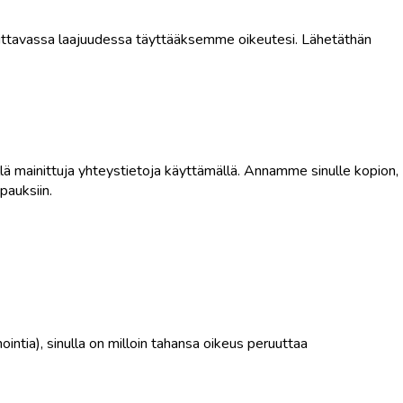
tarvittavassa laajuudessa täyttääksemme oikeutesi. Lähetäthän
llä mainittuja yhteystietoja käyttämällä. Annamme sinulle kopion,
apauksiin.
intia), sinulla on milloin tahansa oikeus peruuttaa