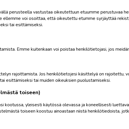
tyvällä perusteella vastustaa oikeutettuun etuumme perustuvaa hen
e ellemme voi osoittaa, että oikeutettu etumme syrjäyttää rekiste
ksi tai esittämiseksi.
istamista. Emme kuitenkaan voi poistaa henkilötietojasi, jos meidän
ttelyn rajoittamista. Jos henkilötietojesi käsittelyä on rajoitettu, 
tai esittämiseksi tai muiden oikeuksien puolustamiseksi.
telmästä toiseen)
si kootussa, yleisesti käytössä olevassa ja koneellisesti luettav
estelmästä toiseen koostuu ainoastaan niistä henkilötiedoista, jotka