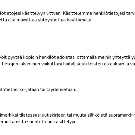
kilötietojesi käsittelyyn liittyen. Käsittelemme henkilötietojasi 
tä alla mainittuja yhteystietoja käyttämällä.
Voit pyytää kopioin henkilötiedoistasi ottamalla meihin yhteyttä y
lei tietojen jakaminen vaikuttaisi haitallisesti toisten oikeuksiin ja v
kilötietosi korjataan tai täydennetään.
erkiksi tilatessasi uutiskirjeen tai muuta sähköistä suoramarkkino
uuttamista suoritettuun käsittelyyn.