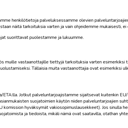
aamme henkilötietoja palveluksessamme olevien palveluntarjoajien
oastaan näitä tarkoituksia varten ja vain ohjeidemme mukaisesti, ei
oajat suorittavat puolestamme ja lukuumme.
 muille vastaanottajille tiettyjä tarkoituksia varten esimerkiksi
puolustamiseksi. Tällaisia muita vastaanottajia ovat esimerkiksi u
ETA:lla. Jotkut palveluntarjoajistamme sijaitsevat kuitenkin EU/E
ianmukaisten suojatoimien käytön niiden palveluntarjoajien suhte
U komission hyväksymät vakiosopimuslausekkeet). Jos sinulla herää 
ojatoimista ja tiedoista, mikäli nämä ovat saatavilla, otathan yhte