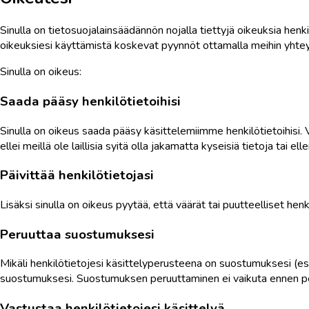
Sinulla on tietosuojalainsäädännön nojalla tiettyjä oikeuksia hen
oikeuksiesi käyttämistä koskevat pyynnöt ottamalla meihin yhteyt
Sinulla on oikeus:
Saada pääsy henkilötietoihisi
Sinulla on oikeus saada pääsy käsittelemiimme henkilötietoihisi. 
ellei meillä ole laillisia syitä olla jakamatta kyseisiä tietoja tai el
Päivittää henkilötietojasi
Lisäksi sinulla on oikeus pyytää, että väärät tai puutteelliset hen
Peruuttaa suostumuksesi
Mikäli henkilötietojesi käsittelyperusteena on suostumuksesi (esim
suostumuksesi. Suostumuksen peruuttaminen ei vaikuta ennen per
Vastustaa henkilötietojesi käsittelyä