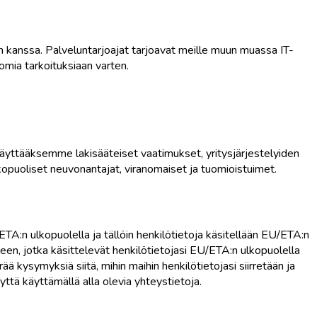
 kanssa. Palveluntarjoajat tarjoavat meille muun muassa IT-
 omia tarkoituksiaan varten.
 täyttääksemme lakisääteiset vaatimukset, yritysjärjestelyiden
lkopuoliset neuvonantajat, viranomaiset ja tuomioistuimet.
TA:n ulkopuolella ja tällöin henkilötietoja käsitellään EU/ETA:n
en, jotka käsittelevät henkilötietojasi EU/ETA:n ulkopuolella
kysymyksiä siitä, mihin maihin henkilötietojasi siirretään ja
yttä käyttämällä alla olevia yhteystietoja.