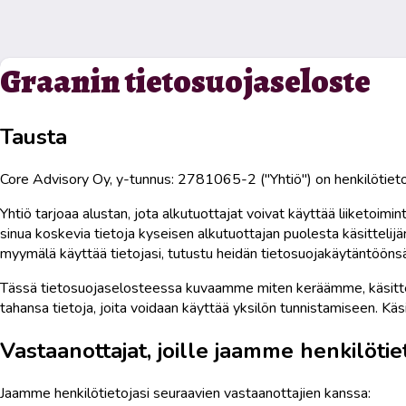
Graanin tietosuojaseloste
Tausta
Core Advisory Oy, y-tunnus: 2781065-2 ("Yhtiö") on henkilötietojes
Yhtiö tarjoaa alustan, jota alkutuottajat voivat käyttää liiketoi
sinua koskevia tietoja kyseisen alkutuottajan puolesta käsittelijänä
myymälä käyttää tietojasi, tutustu heidän tietosuojakäytäntöönsä
Tässä tietosuojaselosteessa kuvaamme miten keräämme, käsittele
tahansa tietoja, joita voidaan käyttää yksilön tunnistamiseen. K
Vastaanottajat, joille jaamme henkilötiet
Jaamme henkilötietojasi seuraavien vastaanottajien kanssa: