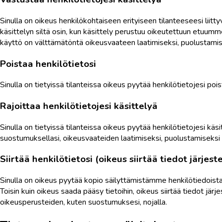
Sinulla on oikeus henkilökohtaiseen erityiseen tilanteeseesi liit
käsittelyn siltä osin, kun käsittely perustuu oikeutettuun etuumm
käyttö on välttämätöntä oikeusvaateen laatimiseksi, puolustamise
Poistaa henkilötietosi
Sinulla on tietyissä tilanteissa oikeus pyytää henkilötietojesi po
Rajoittaa henkilötietojesi käsittelyä
Sinulla on tietyissä tilanteissa oikeus pyytää henkilötietojesi käsi
suostumuksellasi, oikeusvaateiden laatimiseksi, puolustamiseksi 
Siirtää henkilötietosi (oikeus siirtää tiedot järjes
Sinulla on oikeus pyytää kopio säilyttämistämme henkilötiedoista
Toisin kuin oikeus saada pääsy tietoihin, oikeus siirtää tiedot järj
oikeusperusteiden, kuten suostumuksesi, nojalla.