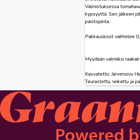
Valmistuksessa tomahawk 
kypsyyttä. Sen jälkeen pih
paistopinta.
Pakkauskoot vaihtelee 0,
Myydään valmiiksi raakak
Kasvatettu: Järvensivu Hi
Teurastettu, leikattu ja 