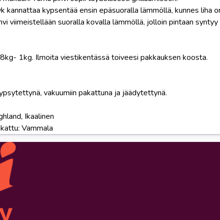
kannattaa kypsentää ensin epäsuoralla lämmöllä, kunnes liha on 
vi viimeistellään suoralla kovalla lämmöllä, jolloin pintaan synty
8kg- 1kg. Ilmoita viestikentässä toiveesi pakkauksen koosta.
ypsytettynä, vakuumiin pakattuna ja jäädytettynä.
ghland, Ikaalinen
pakattu: Vammala