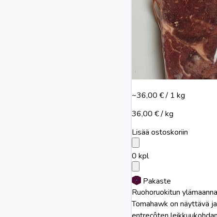
~36,00 €
/ 1 kg
36,00 € / kg
Lisää ostoskoriin
0
kpl
Pakaste
Ruohoruokitun ylämaann
Tomahawk on näyttävä ja su
entrecôten leikkuukohdan 