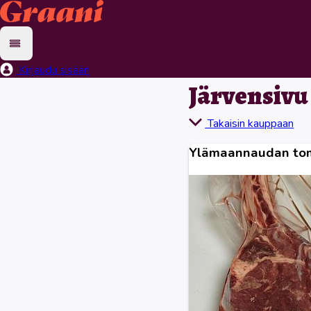
Kirjaudu sisään
Järvensivu
Takaisin kauppaan
Ylämaannaudan t