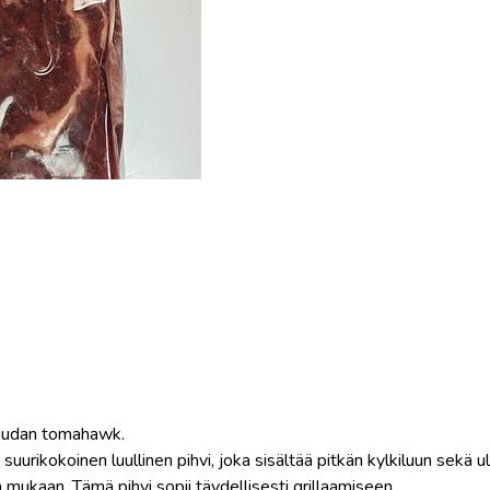
audan tomahawk.
urikokoinen luullinen pihvi, joka sisältää pitkän kylkiluun sekä u
mukaan. Tämä pihvi sopii täydellisesti grillaamiseen.