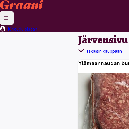
Kirjaudu sisään
Järvensivu
Takaisin kauppaan
Ylämaannaudan burg