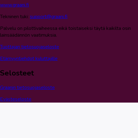
www.graani.fi
Tekninen tuki:
support@graani.fi
Palvelu on pilottivaiheessa eikä toistaiseksi täytä kaikilta osin
lainsäädännön vaatimuksia.
Tuottajan tietosuojaseloste
Etämyyntiehdot kuluttajille
Selosteet
Graanin tietosuojaseloste
Evästeseloste