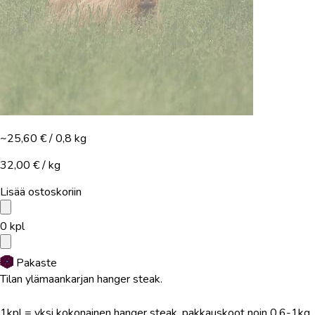
~25,60 €
/ 0,8 kg
32,00 € / kg
Lisää ostoskoriin
0
kpl
Pakaste
Tilan ylämaankarjan hanger steak.
1kpl = yksi kokonainen hanger steak, pakkauskoot noin 0,6-1kg