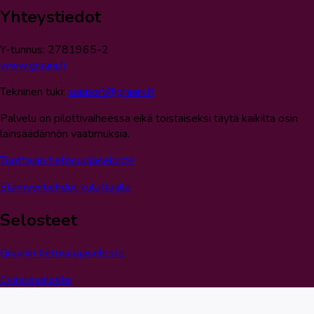
Yhteystiedot
Y-tunnus: 2781965-2
www.graani.fi
Tekninen tuki:
support@graani.fi
Palvelu on pilottivaiheessa eikä toistaiseksi täytä kaikilta osin
lainsäädännön vaatimuksia.
Tuottajan tietosuojaseloste
Etämyyntiehdot kuluttajille
Selosteet
Graanin tietosuojaseloste
Evästeseloste