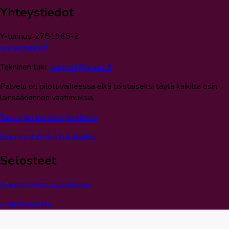
Yhteystiedot
Y-tunnus: 2781965-2
www.graani.fi
Tekninen tuki:
support@graani.fi
Palvelu on pilottivaiheessa eikä toistaiseksi täytä kaikilta osin
lainsäädännön vaatimuksia.
Tuottajan tietosuojaseloste
Etämyyntiehdot kuluttajille
Selosteet
Graanin tietosuojaseloste
Evästeseloste