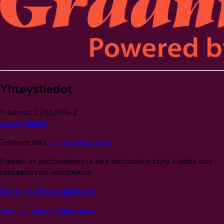
Yhteystiedot
Y-tunnus: 2781965-2
www.graani.fi
Tekninen tuki:
support@graani.fi
Palvelu on pilottivaiheessa eikä toistaiseksi täytä kaikilta osin
lainsäädännön vaatimuksia.
Tuottajan tietosuojaseloste
Etämyyntiehdot kuluttajille