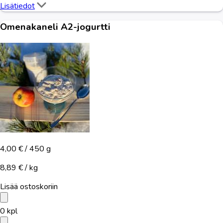
Lisätiedot
Omenakaneli A2-jogurtti
4,00 €
/ 450 g
8,89 € / kg
Lisää ostoskoriin
0
kpl