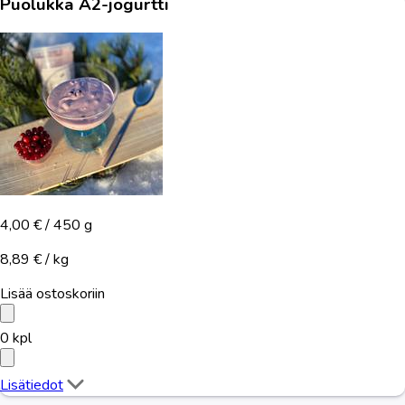
Puolukka A2-jogurtti
4,00 €
/ 450 g
8,89 € / kg
Lisää ostoskoriin
0
kpl
Lisätiedot