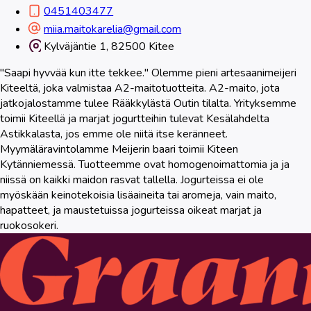
0451403477
miia.maitokarelia@gmail.com
Kylväjäntie 1, 82500 Kitee
"Saapi hyvvää kun itte tekkee." Olemme pieni artesaanimeijeri
Kiteeltä, joka valmistaa A2-maitotuotteita. A2-maito, jota
jatkojalostamme tulee Rääkkylästä Outin tilalta. Yrityksemme
toimii Kiteellä ja marjat jogurtteihin tulevat Kesälahdelta
Astikkalasta, jos emme ole niitä itse keränneet.
Myymäläravintolamme Meijerin baari toimii Kiteen
Kytänniemessä. Tuotteemme ovat homogenoimattomia ja ja
niissä on kaikki maidon rasvat tallella. Jogurteissa ei ole
myöskään keinotekoisia lisäaineita tai aromeja, vain maito,
hapatteet, ja maustetuissa jogurteissa oikeat marjat ja
ruokosokeri.