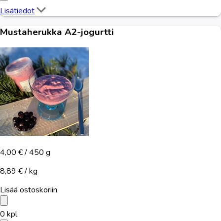
Lisätiedot
Mustaherukka A2-jogurtti
4,00 €
/ 450 g
8,89 € / kg
Lisää ostoskoriin
0
kpl