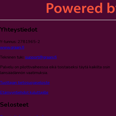
Yhteystiedot
Y-tunnus: 2781965-2
www.graani.fi
Tekninen tuki:
support@graani.fi
Palvelu on pilottivaiheessa eikä toistaiseksi täytä kaikilta osin
lainsäädännön vaatimuksia.
Tuottajan tietosuojaseloste
Etämyyntiehdot kuluttajille
Selosteet