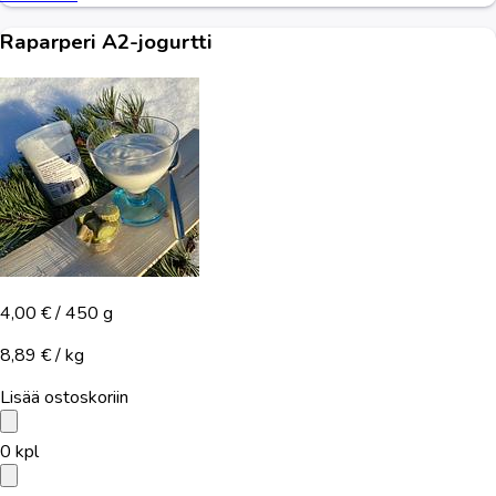
Raparperi A2-jogurtti
4,00 €
/ 450 g
8,89 € / kg
Lisää ostoskoriin
0
kpl