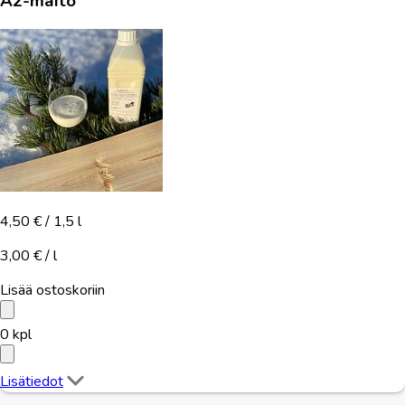
A2-maito
4,50 €
/ 1,5 l
3,00 € / l
Lisää ostoskoriin
0
kpl
Lisätiedot