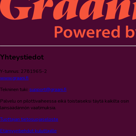
Yhteystiedot
Y-tunnus: 2781965-2
www.graani.fi
Tekninen tuki:
support@graani.fi
Palvelu on pilottivaiheessa eikä toistaiseksi täytä kaikilta osin
lainsäädännön vaatimuksia.
Tuottajan tietosuojaseloste
Etämyyntiehdot kuluttajille