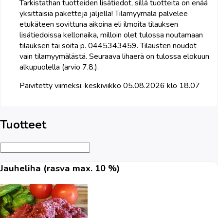
Tarkistathan tuotteiden lisätiedot, sillä tuotteita on enää
yksittäisiä paketteja jäljellä! Tilamyymälä palvelee
etukäteen sovittuna aikoina eli ilmoita tilauksen
lisätiedoissa kellonaika, milloin olet tulossa noutamaan
tilauksen tai soita p. 0445343459. Tilausten noudot
vain tilamyymälästä. Seuraava lihaerä on tulossa elokuun
alkupuolella (arvio 7.8.).
Päivitetty viimeksi:
keskiviikko 05.08.2026 klo 18.07
Tuotteet
Jauheliha (rasva max. 10 %)