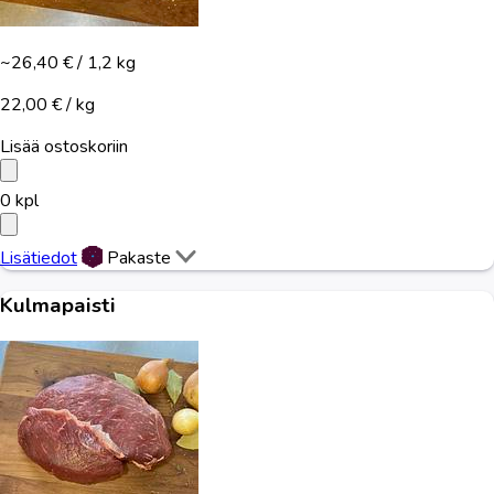
~26,40 €
/ 1,2 kg
22,00 € / kg
Lisää ostoskoriin
0
kpl
Lisätiedot
Pakaste
Kulmapaisti