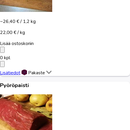
~26,40 €
/ 1,2 kg
22,00 € / kg
Lisää ostoskoriin
0
kpl
Lisätiedot
Pakaste
Pyöröpaisti