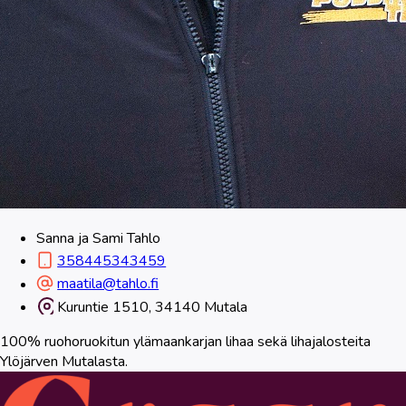
Sanna ja Sami Tahlo
358445343459
maatila@tahlo.fi
Kuruntie 1510, 34140 Mutala
100% ruohoruokitun ylämaankarjan lihaa sekä lihajalosteita
Ylöjärven Mutalasta.