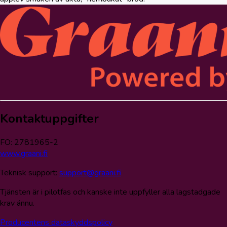
Kontaktuppgifter
FO: 2781965-2
www.graani.fi
Teknisk support:
support@graani.fi
Tjänsten är i pilotfas och kanske inte uppfyller alla lagstadgade
krav ännu.
Producentens dataskyddspolicy