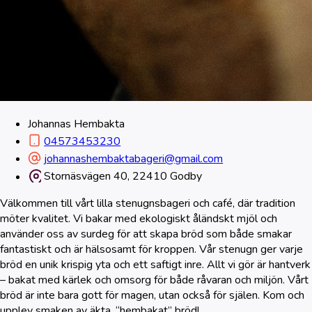
Johannas Hembakta
04573453230
johannashembaktabageri@gmail.com
Stornäsvägen 40, 22410 Godby
Välkommen till vårt lilla stenugnsbageri och café, där tradition
möter kvalitet. Vi bakar med ekologiskt åländskt mjöl och
använder oss av surdeg för att skapa bröd som både smakar
fantastiskt och är hälsosamt för kroppen. Vår stenugn ger varje
bröd en unik krispig yta och ett saftigt inre. Allt vi gör är hantverk
– bakat med kärlek och omsorg för både råvaran och miljön. Vårt
bröd är inte bara gott för magen, utan också för själen. Kom och
upplev smaken av äkta, “hembakat” bröd!