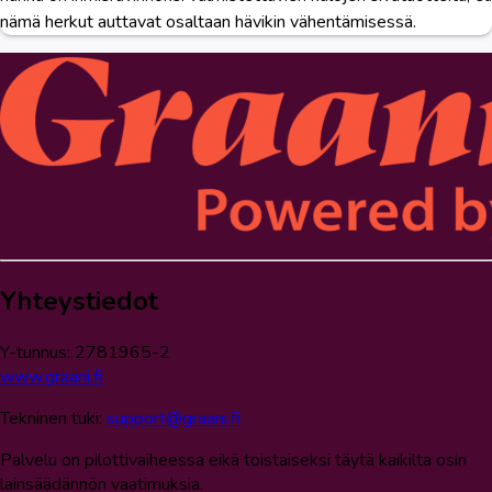
nämä herkut auttavat osaltaan hävikin vähentämisessä.
Yhteystiedot
Y-tunnus: 2781965-2
www.graani.fi
Tekninen tuki:
support@graani.fi
Palvelu on pilottivaiheessa eikä toistaiseksi täytä kaikilta osin
lainsäädännön vaatimuksia.