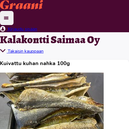
Kirjaudu sisään
Kalakontti Saimaa Oy
Takaisin kauppaan
Kuivattu kuhan nahka 100g